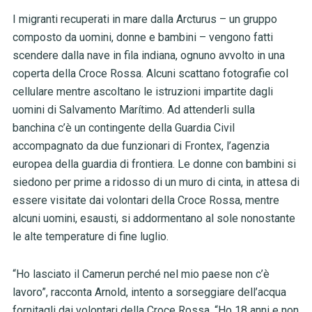
I migranti recuperati in mare dalla Arcturus – un gruppo
composto da uomini, donne e bambini – vengono fatti
scendere dalla nave in fila indiana, ognuno avvolto in una
coperta della Croce Rossa. Alcuni scattano fotografie col
cellulare mentre ascoltano le istruzioni impartite dagli
uomini di Salvamento Marítimo. Ad attenderli sulla
banchina c’è un contingente della Guardia Civil
accompagnato da due funzionari di Frontex, l’agenzia
europea della guardia di frontiera. Le donne con bambini si
siedono per prime a ridosso di un muro di cinta, in attesa di
essere visitate dai volontari della Croce Rossa, mentre
alcuni uomini, esausti, si addormentano al sole nonostante
le alte temperature di fine luglio.
“Ho lasciato il Camerun perché nel mio paese non c’è
lavoro”,
racconta Arnold, intento a sorseggiare dell’acqua
fornitagli dai volontari della Croce Rossa. “Ho 18 anni e non