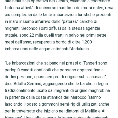
alta nella sala operativa del Centro, chiamato a coordinare
l’intensa attività di soccorso marittimo dei mesi estivi, resa
più complessa dalle tante imbarcazioni turistiche presenti
in mare insieme all’arrivo delle “pateras” cariche di
migranti. Secondo i dati diffusi dalla stessa agenzia
statale, sono 22 mila quelli tratti in salvo nei primi sette
mesi dell’anno, recuperati a bordo di oltre 1.200
imbarcazioni nelle acque antistanti l’Andalusia.
“Le imbarcazioni che salpano nei pressi di Tangeri sono
perlopiù canotti gonfiabili che possono ospitare fino a
dodici persone, quasi sempre di origine sub-sahariana”,
dice Adolfo Serrano, aggiungendo che le barche in legno
tradizionalmente usate dai migranti di origine maghrebina
in partenza dalla costa atlantica del Marocco “stanno
lasciando il posto a gommoni semi-rigidi, utilizzati anche
per le traversate che iniziano nei dintorni di Melilla e Al
Hoceima”
.
Una volta in mare, le imbarcazioni dei migranti