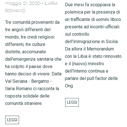
-
maggio 21, 2020
ILARIA
Due mesi fa scoppiava la
ROMANO
polemica per la presenza di
un trafficante di uomini libico
Tre comunità provenienti da
presente ad incontri ufficiali
tre angoli differenti del
sul controllo
mondo, tre credi religiosi
dell’immigrazione in Sicilia.
differenti, tre culture
Da allora il Memorandum
distinte, accomunate
con la Libia è stato rinnovato
dall'emergenza sanitaria che
e il (nuovo) ministro
ha colpito il paese dove
dell’Interno continua a
hanno deciso di vivere. Dalla
parlare del pull factor delle
Val Seriana - Bergamo -
Ong.
Ilaria Romano ci racconta la
risposta solidale delle
comunità straniere.