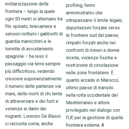
militarizzazione della
profiling, fermi
frontiera – lungo la quale
amministrativi che
ogni 50 metri si alternano tra
oltrepassano il limite legale,
filo spinato, telecamere e
deportazioni forzate verso
sensori notturni i gabbiotti di
le frontiere sud del paese,
guardia marocchini e le
rimpatri forzati anche nei
torrette di avvistamento
confronti di minori e donne
spagnole – ha reso il
incinte, violenze fisiche e
passaggio via terra sempre
restrizione di circolazione
più difficoltoso, vedendo
nelle zone frontaliere. È
crescere esponenzialmente
quanto accade in Marocco,
il numero delle partenze via
ultimo paese di transito
mare, delle morti di chi tenta
nella rotta occidentale del
di attraversare e dei furti e
Mediterraneo e attore
violenze ai danni dei
privilegiato nel dialogo con
migranti. Lorenzo De Blasio
l’UE per la gestione di quella
ci racconta come, anche
frontiera esterna. A