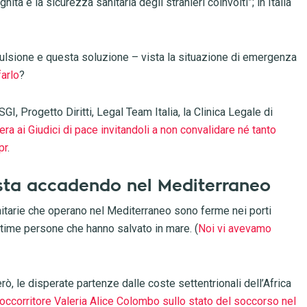
ignità e la sicurezza sanitaria degli stranieri coinvolti”; in Italia
spulsione e questa soluzione – vista la situazione di emergenza
farlo
?
SGI, Progetto Diritti, Legal Team Italia, la Clinica Legale di
era ai Giudici di pace invitandoli a non convalidare né tanto
pr
.
 sta accadendo nel Mediterraneo
itarie che operano nel Mediterraneo sono ferme nei porti
ltime persone che hanno salvato in mare. (
Noi vi avevamo
rò, le disperate partenze dalle coste settentrionali dell’Africa
occorritore Valeria Alice Colombo sullo stato del soccorso nel