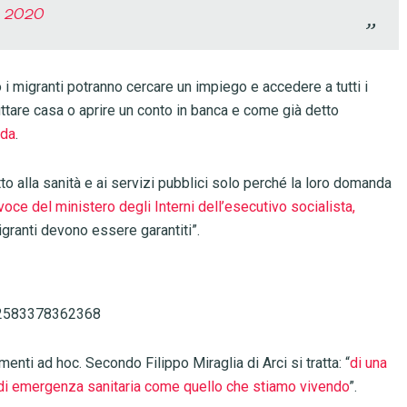
, 2020
i migranti potranno cercare un impiego e accedere a tutti i
fittare casa o aprire un conto in banca e come già detto
nda
.
o alla sanità e ai servizi pubblici solo perché la loro domanda
voce del ministero degli Interni dell’esecutivo socialista,
migranti devono essere garantiti”.
642583378362368
nti ad hoc. Secondo Filippo Miraglia di Arci si tratta: “
di una
 di emergenza sanitaria come quello che stiamo vivendo
”.