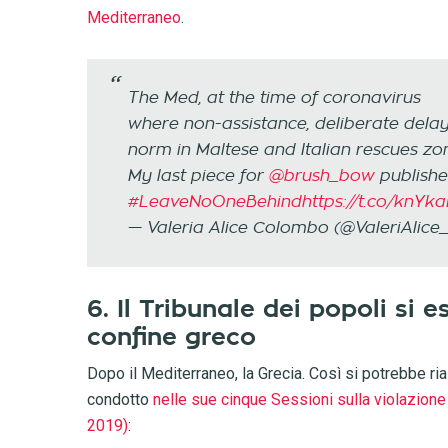
Mediterraneo
.
The Med, at the time of coronavirus
where non-assistance, deliberate dela
norm in Maltese and Italian rescues zo
My last piece for
@brush_bow
publish
#LeaveNoOneBehind
https://t.co/knYk
— Valeria Alice Colombo (@ValeriAlice
6. Il Tribunale dei popoli si
confine greco
Dopo il Mediterraneo, la Grecia. Così si potrebbe ri
condotto
nelle sue cinque Sessioni sulla violazione 
2019)
: