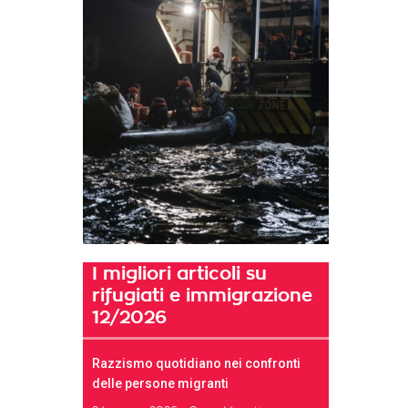
I migliori articoli su
rifugiati e immigrazione
12/2026
Razzismo quotidiano nei confronti
delle persone migranti
t