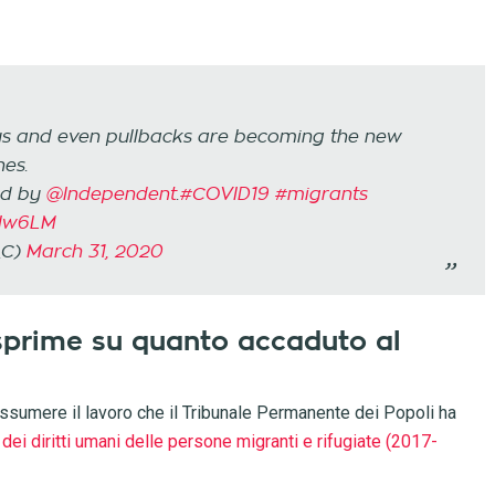
ys and even pullbacks are becoming the new
nes.
ed by
@Independent
.
#COVID19
#migrants
aIw6LM
_C)
March 31, 2020
 esprime su quanto accaduto al
assumere il lavoro che il Tribunale Permanente dei Popoli ha
dei diritti umani delle persone migranti e rifugiate (2017-