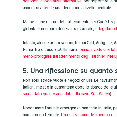
soluzioni alloggiative alternative
, per rispettare la d
ancora si attende una decisione a livello centrale.
Ma se il fine ultimo del trattenimento nei Cpr è l’e
globale – non può ritenersi percorribile,
è legittimo 
Intanto, alcune associazioni, tra cui Cild, Antigone, A
Roma Tre e LasciateCIEntrare,
hanno inviato una lett
meno prorogare il trattenimento degli stranieri nei C
5. Una riflessione su quanto
Non solo strade vuote e negozi chiusi. Le navi uman
italiani, messe in quarantena dopo lo sbarco delle u
raccontato quanto accaduto alla nave Sea Watch
).
Nonostante l’attuale emergenza sanitaria in Italia, pe
non si sono fermate.
Una riflessione del medico e s