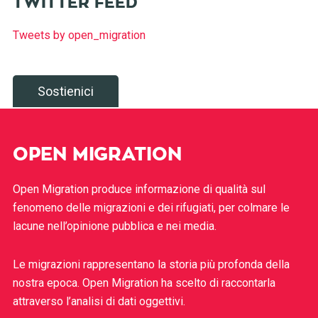
TWITTER FEED
Tweets by open_migration
Sostienici
OPEN MIGRATION
Open Migration produce informazione di qualità sul
fenomeno delle migrazioni e dei rifugiati, per colmare le
lacune nell’opinione pubblica e nei media.
Le migrazioni rappresentano la storia più profonda della
nostra epoca. Open Migration ha scelto di raccontarla
attraverso l’analisi di dati oggettivi.