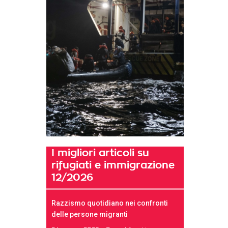
I migliori articoli su
rifugiati e immigrazione
12/2026
Razzismo quotidiano nei confronti
delle persone migranti
t