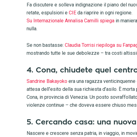
Fa discutere e solleva indignazione il piano del nuov
retate, espulsioni e
CIE
da riaprire in ogni regione.
Su Internazionale Annalisa Camilli spiega
in maniera
nulla.
Se non bastasse:
Claudia Torrisi riepiloga su Fanpa
mostrando tutte le sue debolezze – tra costi altissimi, 
4. Cona, chiudete quel centr
Sandrine Bakayoko
era una ragazza venticinquenne de
attesa dell’esito della sua richiesta d’asilo. È mor
Cona, in provincia di Venezia. Un posto sovraffollato,
violenze continue – che doveva essere chiuso mesi
5. Cercando casa: una nuova 
Nascere e crescere senza patria, in viaggio, in mov