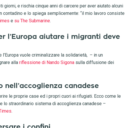
 giorni, e rischia cinque anni di carcere per aver aiutato alcuni
 un contadino e lo spiega semplicemente: “il mio lavoro consiste
Times
e
su The Submarine
.
per l’Europa aiutare i migranti deve
l’Europa vuole criminalizzare la solidarietà, – in un
gnare alla
riflessione di Nando Sigona
sulla diffusione dei
o nell’accoglienza canadese
ire le proprie case ed i propri cuori ai rifugiati. Ecco come le
te lo straordinario sistema di accoglienza canadese –
 Times
.
ersare i confini