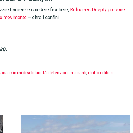
are barriere e chiudere frontiere,
Refugees Deeply propone
bero movimento
– oltre i confini.
n).
Cona
,
crimini di solidarietà
,
detenzione migranti
,
diritto di libero