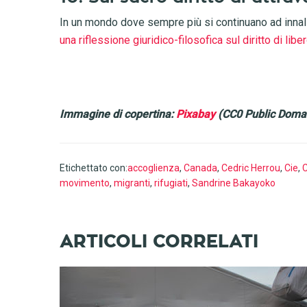
In un mondo dove sempre più si continuano ad innalz
una riflessione giuridico-filosofica sul diritto di li
Immagine di copertina:
Pixabay
(CC0 Public Domai
Etichettato con:
accoglienza
,
Canada
,
Cedric Herrou
,
Cie
,
movimento
,
migranti
,
rifugiati
,
Sandrine Bakayoko