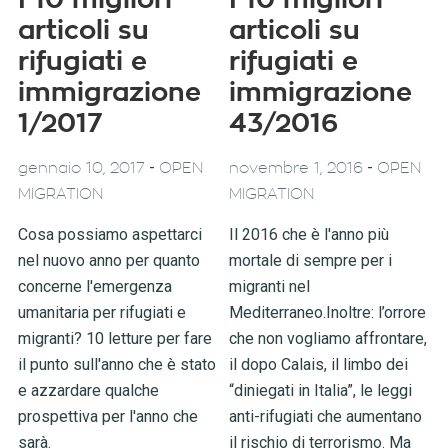
articoli su
articoli su
rifugiati e
rifugiati e
immigrazione
immigrazione
1/2017
43/2016
-
-
gennaio 10, 2017
OPEN
novembre 1, 2016
OPEN
MIGRATION
MIGRATION
Cosa possiamo aspettarci
Il 2016 che è l'anno più
nel nuovo anno per quanto
mortale di sempre per i
concerne l'emergenza
migranti nel
umanitaria per rifugiati e
Mediterraneo.Inoltre: l’orrore
migranti? 10 letture per fare
che non vogliamo affrontare,
il punto sull'anno che è stato
il dopo Calais, il limbo dei
e azzardare qualche
“diniegati in Italia”, le leggi
prospettiva per l'anno che
anti-rifugiati che aumentano
sarà.
il rischio di terrorismo. Ma