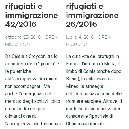
rifugiati e
rifugiati e
immigrazione
immigrazione
42/2016
26/2016
-
-
ottobre 25, 2016
OPEN
luglio 4, 2016
OPEN
MIGRATION
MIGRATION
Da Calais a Croydon, tra lo
La dura vita dei profughi in
sgombero della “giungla” e
Europa: l'inferno di Moria, il
le polemiche
limbo di Calais (anche dopo
sull’accoglienza dei minori
Brexit), lo schiavismo a
non accompagnati. Ma
Mineo, la strategia
anche: l’emergenza del
dell'esternalizzazione delle
mercato degli schiavi libico
frontiere europee. Altrove: il
e quello dei rifugiati
modello di accoglienza dei
climatici cinesi;
canadesi e l'ipocrisia di
l’accoglienza che funziona in
Obama sui rifugiati.