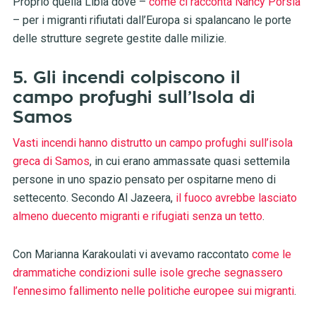
Proprio quella Libia dove –
come ci racconta Nancy Porsia
– per i migranti rifiutati dall’Europa si spalancano le porte
delle strutture segrete gestite dalle milizie.
5. Gli incendi colpiscono il
campo profughi sull’Isola di
Samos
Vasti incendi hanno distrutto un campo profughi sull’isola
greca di Samos
, in cui erano ammassate quasi settemila
persone in uno spazio pensato per ospitarne meno di
settecento. Secondo Al Jazeera,
il fuoco avrebbe lasciato
almeno duecento migranti e rifugiati senza un tetto
.
Con Marianna Karakoulati vi avevamo raccontato
come le
drammatiche condizioni sulle isole greche segnassero
l’ennesimo fallimento nelle politiche europee sui migranti
.