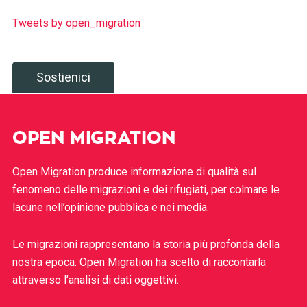
Tweets by open_migration
Sostienici
OPEN MIGRATION
Open Migration produce informazione di qualità sul
fenomeno delle migrazioni e dei rifugiati, per colmare le
lacune nell’opinione pubblica e nei media.
Le migrazioni rappresentano la storia più profonda della
nostra epoca. Open Migration ha scelto di raccontarla
attraverso l’analisi di dati oggettivi.