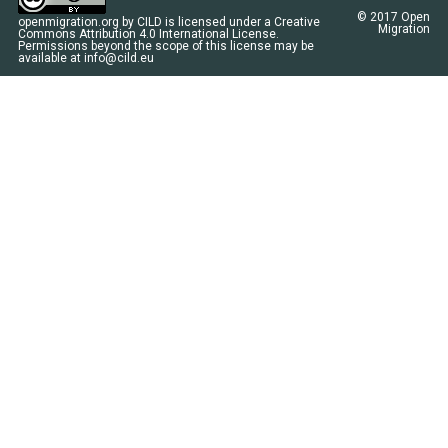
© 2017
Open
openmigration.org
by
CILD
is licensed under a
Creative
Migration
Commons Attribution 4.0 International License
.
Permissions beyond the scope of this license may be
available at
info@cild.eu