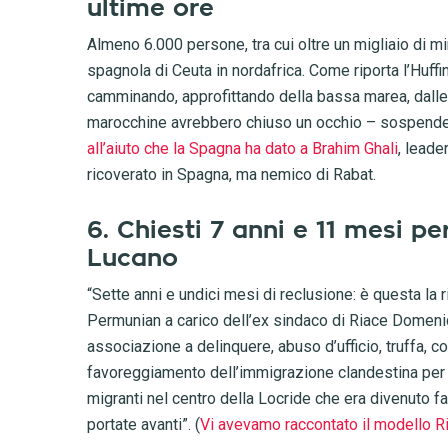
ultime ore
Almeno 6.000 persone, tra cui oltre un migliaio di mi
spagnola di Ceuta in nordafrica. Come riporta l’Huff
camminando, approfittando della bassa marea, dalle 
marocchine avrebbero chiuso un occhio – sospendendo
all’aiuto che la Spagna ha dato a Brahim Ghali
, leade
ricoverato in Spagna, ma nemico di Rabat.
6. Chiesti 7 anni e 11 mesi p
Lucano
“Sette anni e undici mesi di reclusione: è questa la
Permunian a carico dell’ex sindaco di Riace Domen
associazione a delinquere, abuso d’ufficio, truffa, co
favoreggiamento dell’immigrazione clandestina per p
migranti nel centro della Locride che era divenuto fa
portate avanti”. (
Vi avevamo raccontato il modello 