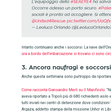
L'equipaggio della
#SEAEYE4
ha salvat
Occorre adesso un porto sicuro.
#Pale
sociali è pronta ad accogliere. Si atten
@United4Rescue
pic.twitter.com/UaQf
— Leoluca Orlando (@LeolucaOrlando
Intanto continuano anche i soccorsi. La nave dell’On
ora a bordo dell’imbarcazione si trovano ci sono cir
3. Ancora naufragi e soccors
Anche questa settimana sono purtroppo da riportare 
Come racconta Giansandro Merli su Il Manifesto
: “
aveva riportato a Tripoli più di 680 richiedenti asil
tutti inviati nei centri di detenzione dove condizioni
Argaza, addetto stampa della missione Unhcr in Libi