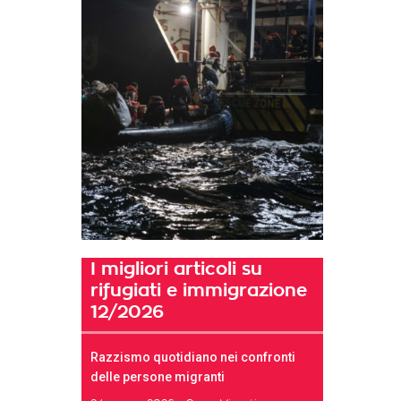
I migliori articoli su
rifugiati e immigrazione
12/2026
Razzismo quotidiano nei confronti
delle persone migranti
t