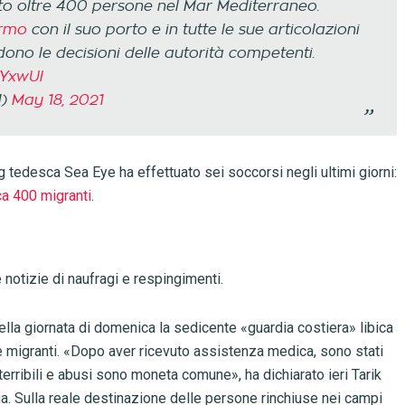
o oltre 400 persone nel Mar Mediterraneo.
rmo
con il suo porto e in tutte le sue articolazioni
dono le decisioni delle autorità competenti.
xYxwUl
1)
May 18, 2021
g tedesca Sea Eye ha effettuato sei soccorsi negli ultimi giorni:
ca 400 migranti
.
i
notizie di naufragi e respingimenti.
Nella giornata di domenica la sedicente «guardia costiera» libica
o e migranti. «Dopo aver ricevuto assistenza medica, sono stati
 terribili e abusi sono moneta comune», ha dichiarato ieri Tarik
a. Sulla reale destinazione delle persone rinchiuse nei campi