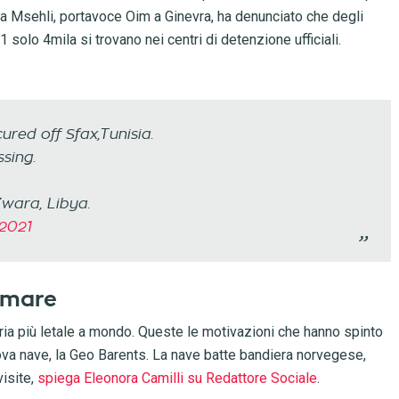
a Msehli, portavoce Oim a Ginevra, ha denunciato che degli
21 solo 4mila si trovano nei centri di detenzione ufficiali.
red off Sfax,Tunisia.
sing.
wara, Libya.
 2021
 mare
ria più letale a mondo. Queste le motivazioni che hanno spinto
ova nave, la Geo Barents. La nave batte bandiera norvegese,
visite,
spiega Eleonora Camilli su Redattore Sociale
.