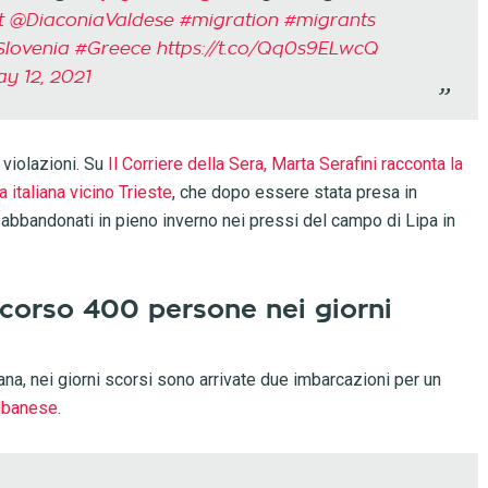
t
⁩ ⁦
@DiaconiaValdese
⁩
#migration
#migrants
Slovenia
#Greece
https://t.co/Qq0s9ELwcQ
y 12, 2021
 violazioni. Su
Il Corriere della Sera, Marta Serafini racconta la
a italiana vicino Trieste
, che dopo essere stata presa in
i abbandonati in pieno inverno nei pressi del campo di Lipa in
corso 400 persone nei giorni
ana, nei giorni scorsi sono arrivate due imbarcazioni per un
Albanese
.