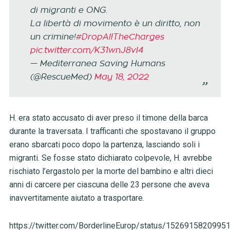
di migranti e ONG.
La libertà di movimento è un diritto, non
un crimine!
#DropAllTheCharges
pic.twitter.com/K31wnJ8vI4
— Mediterranea Saving Humans
(@RescueMed)
May 18, 2022
H. era stato accusato di aver preso il timone della barca
durante la traversata. I trafficanti che spostavano il gruppo
erano sbarcati poco dopo la partenza, lasciando soli i
migranti. Se fosse stato dichiarato colpevole, H. avrebbe
rischiato l’ergastolo per la morte del bambino e altri dieci
anni di carcere per ciascuna delle 23 persone che aveva
inavvertitamente aiutato a trasportare.
https://twitter.com/BorderlineEurop/status/1526915820995