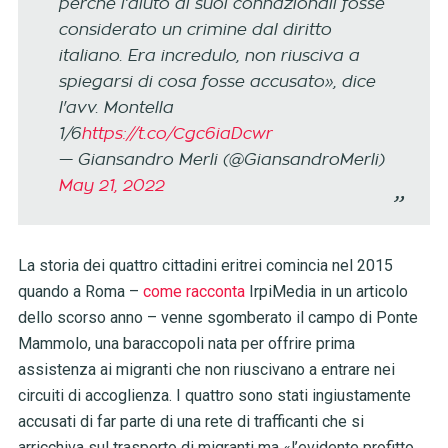
perché l’aiuto ai suoi connazionali fosse
considerato un crimine dal diritto
italiano. Era incredulo, non riusciva a
spiegarsi di cosa fosse accusato», dice
l'avv. Montella
1/6
https://t.co/Cgc6iaDcwr
— Giansandro Merli (@GiansandroMerli)
May 21, 2022
La storia dei quattro cittadini eritrei comincia nel 2015
quando a Roma –
come racconta
IrpiMedia in un articolo
dello scorso anno – venne sgomberato il campo di Ponte
Mammolo, una baraccopoli nata per offrire prima
assistenza ai migranti che non riuscivano a entrare nei
circuiti di accoglienza. I quattro sono stati ingiustamente
accusati di far parte di una rete di trafficanti che si
arricchiva sul trasporto di migranti ma «l’evidente profitto