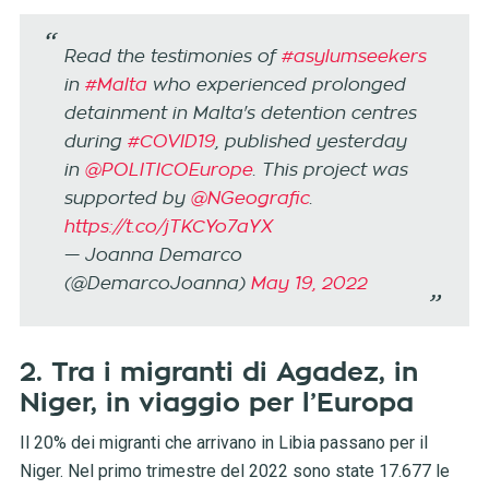
Read the testimonies of
#asylumseekers
in
#Malta
who experienced prolonged
detainment in Malta's detention centres
during
#COVID19
, published yesterday
in
@POLITICOEurope
. This project was
supported by
@NGeografic
.
https://t.co/jTKCYo7aYX
— Joanna Demarco
(@DemarcoJoanna)
May 19, 2022
2. Tra i migranti di Agadez, in
Niger, in viaggio per l’Europa
Il 20% dei migranti che arrivano in Libia passano per il
Niger. Nel primo trimestre del 2022 sono state 17.677 le