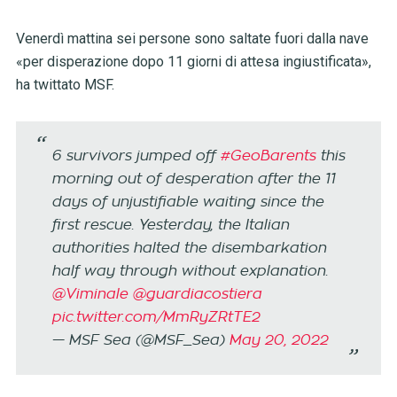
Venerdì mattina sei persone sono saltate fuori dalla nave
«per disperazione dopo 11 giorni di attesa ingiustificata»,
ha twittato MSF.
6 survivors jumped off
#GeoBarents
this
morning out of desperation after the 11
days of unjustifiable waiting since the
first rescue. Yesterday, the Italian
authorities halted the disembarkation
half way through without explanation.
@Viminale
@guardiacostiera
pic.twitter.com/MmRyZRtTE2
— MSF Sea (@MSF_Sea)
May 20, 2022