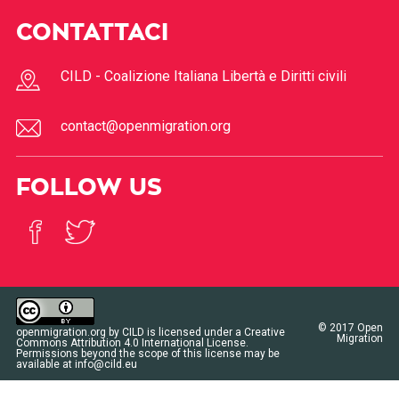
CONTATTACI
CILD - Coalizione Italiana Libertà e Diritti civili
contact@openmigration.org
FOLLOW US
© 2017
Open
openmigration.org
by
CILD
is licensed under a
Creative
Migration
Commons Attribution 4.0 International License
.
Permissions beyond the scope of this license may be
available at
info@cild.eu