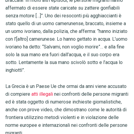
braccate. In molti altri episodi, le persone migranti hanno
affermato di essere state caricate su zattere gonfiabili
senza motore […]”. Uno dei resoconti più agghiaccianti è
stato quello di un uomo camerunense, braccato, insieme a
un uomo ivoriano, dalla polizia, che afferma: “hanno iniziato
con l’[altro] camerunese. Lo hanno gettato in acqua. L’uomo
ivoriano ha detto: “Salvami, non voglio morire”… e alla fine
solo la sua mano era fuori dall’acqua, e il suo corpo era
sotto. Lentamente la sua mano scivolò sotto e l’acqua lo
inghiottì”.
La Grecia è un Paese Ue che ormai da anni viene accusato
di compiere
atti illegali
nei confronti delle persone migranti
ed è stata oggetto di numerose inchieste giornalistiche,
anche con prove video, che dimostrano come le autorità di
frontiera utilizzino metodi violenti e in violazione delle
norme europee e internazionali nei confronti delle persone
migranti.