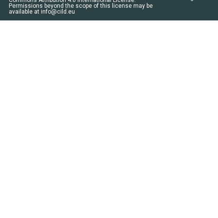
Commons Attribution 4.0 International License
.
Permissions beyond the scope of this license may be
available at
info@cild.eu