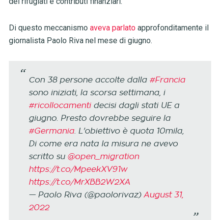
dei rifugiati e contributi finanziari.
Di questo meccanismo
aveva parlato
approfonditamente il
giornalista Paolo Riva nel mese di giugno.
Con 38 persone accolte dalla
#Francia
sono iniziati, la scorsa settimana, i
#ricollocamenti
decisi dagli stati UE a
giugno. Presto dovrebbe seguire la
#Germania
. L'obiettivo è quota 10mila,
Di come era nata la misura ne avevo
scritto su
@open_migration
https://t.co/MpeekXV91w
https://t.co/MrXBB2W2XA
— Paolo Riva (@paolorivaz)
August 31,
2022