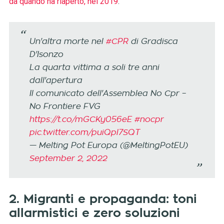
da quando ha riaperto, nel 2019
.
Un'altra morte nel
#CPR
di Gradisca
D'Isonzo
La quarta vittima a soli tre anni
dall'apertura
Il comunicato dell'Assemblea No Cpr –
No Frontiere FVG
https://t.co/mGCKy056eE
#nocpr
pic.twitter.com/puiQpl7SQT
— Melting Pot Europa (@MeltingPotEU)
September 2, 2022
2.
Migranti e propaganda: toni
allarmistici e zero soluzioni