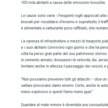
100 mila abitanti a causa delle emissioni tossiche.
Le cause sono varie: i frequenti roghi appiccati alla 
bruciati per riscaldarsi d’inverno e soprattutto il tra
e alimentate a carburante poco raffinato, che restano
La carenza di infrastrutture e mezzi di trasporto pu
e i suoi abitanti convivono ogni giorno e che ha pers
città ha perso gran parte del suo patrimonio storic
in cemento armato, dissuasori di velocità, dai Jersey
limitano anche in altezza il passaggio dei veicoli, e p
“Non possiamo prevenire tutti gli attacchi – dice u
saltare provocano danni enormi. Certo, anche le aut
meno esplosivo e quindi fanno meno guai”.
Guardare al male minore è diventata una consuetudine 