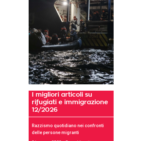
I migliori articoli su
rifugiati e immigrazione
12/2026
Razzismo quotidiano nei confronti
delle persone migranti
t