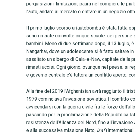
perquisizioni, limitazioni, paura nel compiere le più
l’auto, andare al mercato o entrare in un negozio ol
Il primo luglio scorso un’autobomba è stata fatta es
sono rimaste coinvolte cinque scuole: sei persone so
bambini. Meno di due settimane dopo, il 13 luglio, è 
Nangarhar, dove un adolescente si è fatto saltare in 
assaltato un albergo di Qala-e-Naw, capitale della p
rimasti uccisi. Ogni giorno, ovunque nel paese, si re
e governo centrale c’è tuttora un conflitto aperto, 
Alla fine del 2019 l’Afghanistan avrà raggiunto il tris
1979 cominciava l’invasione sovietica. Il conflitto co
avvicendarsi con la guerra civile fra le forze dell’a
passando per la proclamazione della Repubblica Isla
resistenza dell’Alleanza del Nord, fino all’invasio
e alla successiva missione Nato,
Isaf
(International