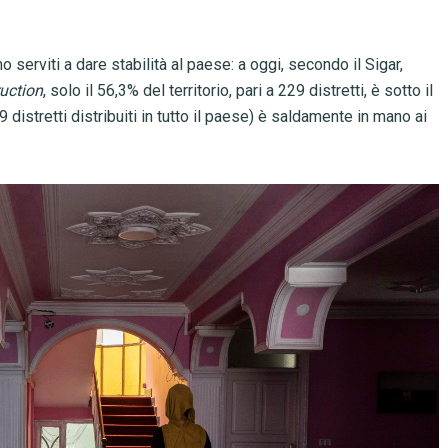
 serviti a dare stabilità al paese: a oggi, secondo il Sigar,
uction
, solo il 56,3% del territorio, pari a 229 distretti, è sotto il
 distretti distribuiti in tutto il paese) è saldamente in mano ai