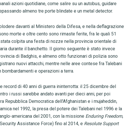
 banali azioni quotidiane, come salire su un autobus, guidare
trepassando almeno tre porte blindate e un metal detector.
plodere davanti al Ministero della Difesa, e nella deflagrazione
no morte e oltre cento sono rimaste ferite, fra le quali 51
stata colpita una festa di nozze nella provincia orientale di
aria durante il banchetto. Il giorno seguente è stato invece
rovincia di Badghis, e almeno otto funzionari di polizia sono
gistrano nuovi attacchi, mentre nelle aree contese fra Talebani
con bombardamenti e operazioni a terra.
te record di 40 anni di guerra ininterrotta: il 25 dicembre del
ntro i russi sarebbe andato avanti per dieci anni, per poi
llora Repubblica Democratica dell’Afghanistan e i mujaheddin,
mica nel 1992, la presa del potere dei Talebani nel 1996 e la
ne anglo-americana del 2001, con la missione
Enduring Freedom
,
 Security Assistance Force) fino al 2014, e
Resolute Support