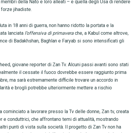
 membri della Nato e loro alleati – e quella degli Usa di rendere
 forze jihadiste.
ta in 18 anni di guerra, non hanno ridotto la portata e la
tata lanciata
l’offensiva di primavera
che, a Kabul come altrove,
vince di Badakhshan, Baghlan e Faryab si sono intensificati gli
heed, giovane reporter di Zan Tv. Alcuni passi avanti sono stati
 Idealmente il cessate il fuoco dovrebbe essere raggiunto prima
bre, ma sarà estremamente difficile trovare un accordo in
golarità e brogli potrebbe ulteriormente mettere a rischio
ha cominciato a lavorare presso la Tv delle donne, Zan tv, creata
 e conduttrici, che affrontano temi di attualità, mostrando
ri punti di vista sulla società. Il progetto di Zan Tv non ha