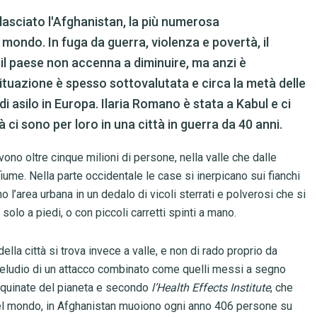
lasciato l'Afghanistan, la più numerosa
 mondo. In fuga da guerra, violenza e povertà, il
il paese non accenna a diminuire, ma anzi è
ituazione è spesso sottovalutata e circa la metà delle
di asilo in Europa. Ilaria Romano è stata a Kabul e ci
ci sono per loro in una città in guerra da 40 anni.
vono oltre cinque milioni di persone, nella valle che dalle
iume. Nella parte occidentale le case si inerpicano sui fianchi
 l’area urbana in un dedalo di vicoli sterrati e polverosi che si
 solo a piedi, o con piccoli carretti spinti a mano.
ella città si trova invece a valle, e non di rado proprio da
 preludio di un attacco combinato come quelli messi a segno
 inquinate del pianeta e secondo
l’Health Effects Institute
, che
a nel mondo, in Afghanistan muoiono ogni anno 406 persone su