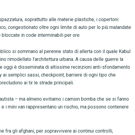
spazzatura, soprattutto alle materie plastiche, i copertoni
ffico, congestionato oltre ogni limite di auto per lo più malandate
 bloccate in code interminabili per ore.
bblico si sommano al perenne stato di allerta con il quale Kabul
ino rimodellato l’architettura urbana. A causa delle guerre la
o e oggi è disseminata di altissime recinzioni anti-sfondamento
 ai semplici sassi, checkpoint, barriere di ogni tipo che
recludono ai tir le strade principali.
n autista – ma almeno evitiamo i camion bomba che se si fanno
o e i mini van rappresentano un rischio, ma possono contenere
fra gli afghani, per sopravvivere ai continui controlli,