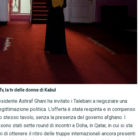
v, la tv delle donne di Kabul
esidente Ashraf Ghani ha invitato i Talebani a negoziare una
 legittimazione politica. L’offerta è stata respinta e in compenso
lo stesso tavolo, senza la presenza del governo afghano. I
sono stati sette round di incontri a Doha, in Qatar, in cui si sta
di ottenere il ritiro delle truppe internazionali ancora presenti