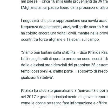
nel paese – circa 16 mila unità provenienti da 39 fra
l’Afghanistan un paese libero dalla presenza di altre
I negoziati, che pure rappresentano una novità assolu
frequenza degli attacchi, anzi, nell’aprile scorso è s
ha colpito ancora una volta i civili, mentre nelle pro
scontri tra forze afghane e Talebani sul campo.
“Siamo ben lontani dalla stabilità – dice Khalida Ras
fatti, ma gli esiti di questo percorso sono incerti.
delle elezioni presidenziali del prossimo 28 settem
tempi così brevi e, d’altra parte, il sospetto di irre
qualsiasi trattativa”.
Khalida ha studiato giornalismo all’università e poi 
nel 2017 e gestita principalmente da giovani reporter
come le donne possano fare informazione e offrire alt