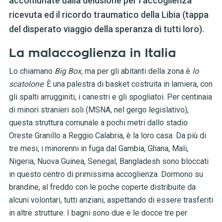
accomunate dalla delusione per l'accoglienza
ricevuta ed il ricordo traumatico della Libia (tappa
del disperato viaggio della speranza di tutti loro).
La malaccoglienza in Italia
Lo chiamano
Big Box,
ma per gli abitanti della zona è
lo
scatolone
. È una palestra di basket costruita in lamiera, con
gli spalti arrugginiti, i canestri e gli spogliatoi. Per centinaia
di minori stranieri soli (MSNA, nel gergo legislativo),
questa struttura comunale a pochi metri dallo stadio
Oreste Granillo a Reggio Calabria, è la loro casa. Da più di
tre mesi, i minorenni in fuga dal Gambia, Ghana, Mali,
Nigeria, Nuova Guinea, Senegal, Bangladesh sono bloccati
in questo centro di primissima accoglienza. Dormono su
brandine, al freddo con le poche coperte distribuite da
alcuni volontari, tutti anziani, aspettando di essere trasferiti
in altre strutture. I bagni sono due e le docce tre per