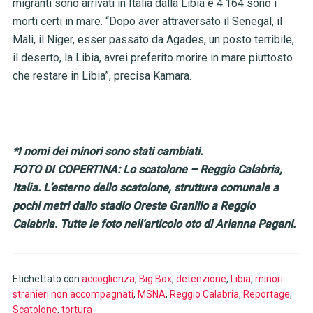
migranti sono arrivati in Italia dalla Libia e 4.164 sono i
morti certi in mare. “Dopo aver attraversato il Senegal, il
Mali, il Niger, esser passato da Agades, un posto terribile,
il deserto, la Libia, avrei preferito morire in mare piuttosto
che restare in Libia”, precisa Kamara.
*I nomi dei minori sono stati cambiati.
FOTO DI COPERTINA: Lo scatolone – Reggio Calabria,
Italia. L’esterno dello scatolone, struttura comunale a
pochi metri dallo stadio Oreste Granillo a Reggio
Calabria. Tutte le foto nell’articolo oto di Arianna Pagani.
Etichettato con:
accoglienza
,
Big Box
,
detenzione
,
Libia
,
minori
stranieri non accompagnati
,
MSNA
,
Reggio Calabria
,
Reportage
,
Scatolone
,
tortura