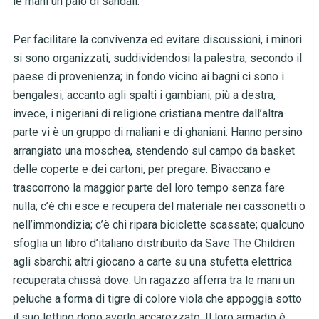
le mani un paio di sandali.
Per facilitare la convivenza ed evitare discussioni, i minori
si sono organizzati, suddividendosi la palestra, secondo il
paese di provenienza; in fondo vicino ai bagni ci sono i
bengalesi, accanto agli spalti i gambiani, più a destra,
invece, i nigeriani di religione cristiana mentre dall’altra
parte vi è un gruppo di maliani e di ghaniani. Hanno persino
arrangiato una moschea, stendendo sul campo da basket
delle coperte e dei cartoni, per pregare. Bivaccano e
trascorrono la maggior parte del loro tempo senza fare
nulla; c’è chi esce e recupera del materiale nei cassonetti o
nell’immondizia; c’è chi ripara biciclette scassate; qualcuno
sfoglia un libro d’italiano distribuito da Save The Children
agli sbarchi; altri giocano a carte su una stufetta elettrica
recuperata chissà dove. Un ragazzo afferra tra le mani un
peluche a forma di tigre di colore viola che appoggia sotto
il suo lettino dopo averlo accarezzato. Il loro armadio è