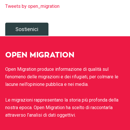
Tweets by open_migration
Sostienici
OPEN MIGRATION
Open Migration produce informazione di qualità sul
fenomeno delle migrazioni e dei rifugiati, per colmare le
lacune nell’opinione pubblica e nei media.
Le migrazioni rappresentano la storia più profonda della
nostra epoca. Open Migration ha scelto di raccontarla
attraverso l’analisi di dati oggettivi.