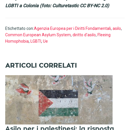
LGBTI a Colonia (foto: Culturetastic CC BY-NC 2.0)
Etichettato con:
Agenzia Europea per i Diritti Fondamentali
,
asilo
,
Common European Asylum System
,
diritto d'asilo
,
Fleeing
Homophobia
,
LGBTI
,
Ue
Asilo per i palestinesi: la risposta