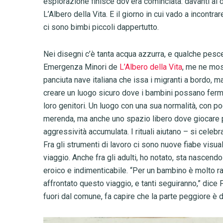
esplorazione finisce dov’era cominciata: davanti ai 
L’Albero della Vita. E il giorno in cui vado a incontrar
ci sono bimbi piccoli dappertutto.
Nei disegni c’è tanta acqua azzurra, e qualche pes
Emergenza Minori de
L’Albero della Vita
, me ne most
panciuta nave italiana che issa i migranti a bordo, ma 
creare un luogo sicuro dove i bambini possano fermars
loro genitori. Un luogo con una sua normalità, con p
merenda, ma anche uno spazio libero dove giocare p
aggressività accumulata. I rituali aiutano – si celebr
Fra gli strumenti di lavoro ci sono nuove fiabe visua
viaggio. Anche fra gli adulti, ho notato, sta nascen
eroico e indimenticabile. “Per un bambino è molto r
affrontato questo viaggio, e tanti seguiranno,” dice
fuori dal comune, fa capire che la parte peggiore è di