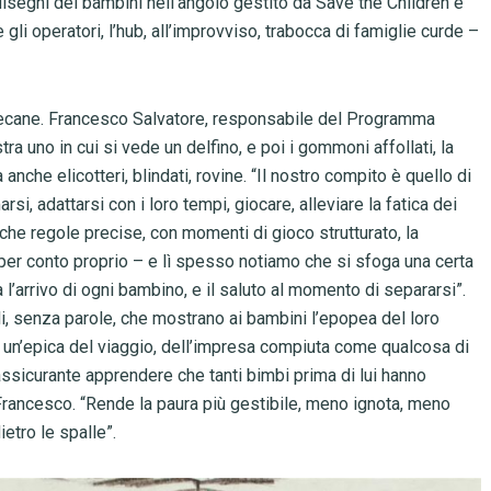
disegni dei bambini nell’angolo gestito da Save the Children e
e gli operatori, l’hub, all’improvviso, trabocca di famiglie curde –
cecane. Francesco Salvatore, responsabile del Programma
ra uno in cui si vede un delfino, e poi i gommoni affollati, la
anche elicotteri, blindati, rovine. “Il nostro compito è quello di
i, adattarsi con i loro tempi, giocare, alleviare la fatica dei
oche regole precise, con momenti di gioco strutturato, la
er conto proprio – e lì spesso notiamo che si sfoga una certa
a l’arrivo di ogni bambino, e il saluto al momento di separarsi”.
li, senza parole, che mostrano ai bambini l’epopea del loro
do un’epica del viaggio, dell’impresa compiuta come qualcosa di
assicurante apprendere che tanti bimbi prima di lui hanno
 Francesco. “Rende la paura più gestibile, meno ignota, meno
etro le spalle”.