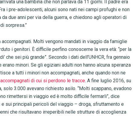
arrivata una bambina che non parlava da 11 giorni. Il padre era
Fra i pre-adolescenti, alcuni sono nati nei campi profughi e non
 da due anni per via della guerra, e chiedono agli operatori di
 di sorpresa.”
 accompagnati. Molti vengono mandati in viaggio da famiglie
duto i genitori. È difficile perfino conoscerne la vera età: “per la
, di’ che sei più grande”. Secondo i dati dell’UNHCR, fra gennaio
re erano minori. Se gli egiziani adulti non hanno alcuna speranza
antisce a tutti i minori non accompagnati, anche quando non ne
 accompagnati di cui si perdono le tracce
. A fine luglio 2016, su
a, solo 3.000 avevano richiesto asilo. “Molti scappano, evadono
no rimettersi in viaggio ed è molto difficile fermarli”, dice
 e sui principali pericoli del viaggio – droga, sfruttamento e
nni che risultavano irreperibili nelle strutture di accoglienza