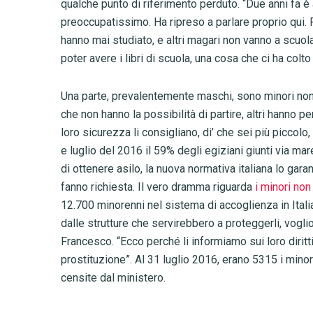
qualche punto di riferimento perduto. “Due anni fa è 
preoccupatissimo. Ha ripreso a parlare proprio qui. 
hanno mai studiato, e altri magari non vanno a scuola
poter avere i libri di scuola, una cosa che ci ha colto
Una parte, prevalentemente maschi, sono minori non
che non hanno la possibilità di partire, altri hanno per
loro sicurezza li consigliano, di’ che sei più piccolo
e luglio del 2016 il 59% degli egiziani giunti via ma
di ottenere asilo, la nuova normativa italiana lo gar
fanno richiesta. Il vero dramma riguarda
i minori non
12.700 minorenni nel sistema di accoglienza in Itali
dalle strutture che servirebbero a proteggerli, voglio
Francesco. “Ecco perché li informiamo sui loro diritti
prostituzione”. Al 31 luglio 2016, erano 5315 i minore
censite dal ministero.