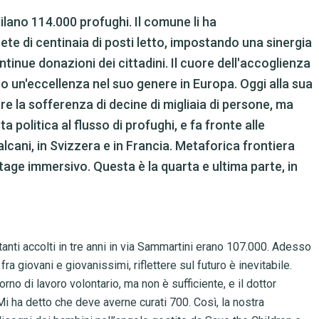
ilano 114.000 profughi. Il comune li ha
te di centinaia di posti letto, impostando una sinergia
tinue donazioni dei cittadini. Il cuore dell'accoglienza
to un'eccellenza nel suo genere in Europa. Oggi alla sua
re la sofferenza di decine di migliaia di persone, ma
a politica al flusso di profughi, e fa fronte alle
lcani, in Svizzera e in Francia. Metaforica frontiera
age immersivo. Questa è la quarta e ultima parte, in
sitanti accolti in tre anni in via Sammartini erano 107.000. Adesso
fra giovani e giovanissimi, riflettere sul futuro è inevitabile.
iorno di lavoro volontario, ma non è sufficiente, e il dottor
Mi ha detto che deve averne curati 700. Così, la nostra