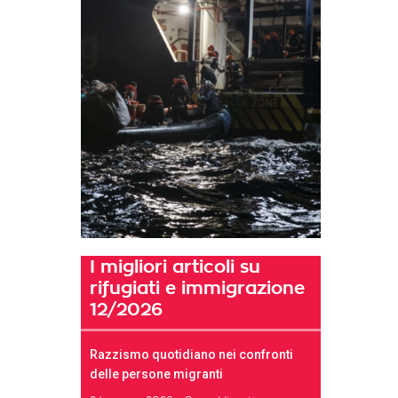
I migliori articoli su
rifugiati e immigrazione
12/2026
Razzismo quotidiano nei confronti
delle persone migranti
t