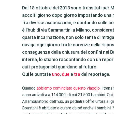
Dal 18 ottobre del 2013 sono transitati per M
accolti giorno dopo giorno impostando una re
fra diverse associazioni, e contando sulle con
è l'hub di via Sammartini a Milano, considera
quarta incarnazione, non solo tenta di mitiga
naviga ogni giorno fra le carenze della rispost
conseguenze della chiusura dei confini nei Ba
interna, lo stiamo raccontando con un report
cui i protagonisti guardano al futuro.
Qui le puntate
uno
,
due
e
tre
del reportage.
Quando
abbiamo cominciato questo viaggio
, i tran
sono arrivati a a 114.000, di cui 21.500 bambini. Qui, 
All’ambulatorio dell’hub, un pediatra offre un’ora al g
Boustani è abituato a curare da sé anche i bambini. 