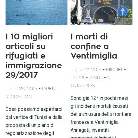
I 10 migliori
I morti di
articoli su
confine a
rifugiati e
Ventimiglia
immigrazione
-
luglio 12, 2017
MICHELE
29/2017
LUPPI E ANDREA
QUADRONI
-
luglio 25, 2017
OPEN
MIGRATION
Sono già 12* in pochi mesi
gli incidenti mortali causati
Cosa possiamo aspettarci
della chiusura della frontiera
dal vertice di Tunisi e dalla
francese a Ventimiglia.
proposta di un piano di
Annegati, investiti,
regolarizzazione degli