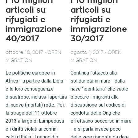
I 10 migliori
I 10 migliori
articoli su
articoli su
rifugiati e
rifugiati e
immigrazione
immigrazione
40/2017
30/2017
-
-
ottobre 10, 2017
OPEN
agosto 1, 2017
OPEN
MIGRATION
MIGRATION
Le politiche europee in
Continua l’attacco alla
Africa - a partire dalla Libia -
solidarietà in mare - dalla
e le loro conseguenze
nave “identitaria” che vuole
disastrose, inclusa l’apertura
bloccare i migranti alla
di nuove (mortali) rotte. Poi:
discussione sul codice di
la strage dell’11 ottobre
condotta delle Ong che
2013 a largo di Lampedusa
effettuano soccorso in mare
e i diritti violati ai confini
- e si parla invece poco
caldi d’Italia, il genocidio
delle vere risposte da dare