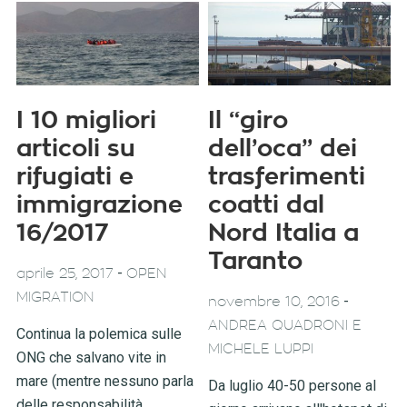
I 10 migliori
Il “giro
articoli su
dell’oca” dei
rifugiati e
trasferimenti
immigrazione
coatti dal
16/2017
Nord Italia a
Taranto
-
aprile 25, 2017
OPEN
MIGRATION
-
novembre 10, 2016
ANDREA QUADRONI E
Continua la polemica sulle
MICHELE LUPPI
ONG che salvano vite in
mare (mentre nessuno parla
Da luglio 40-50 persone al
delle responsabilità