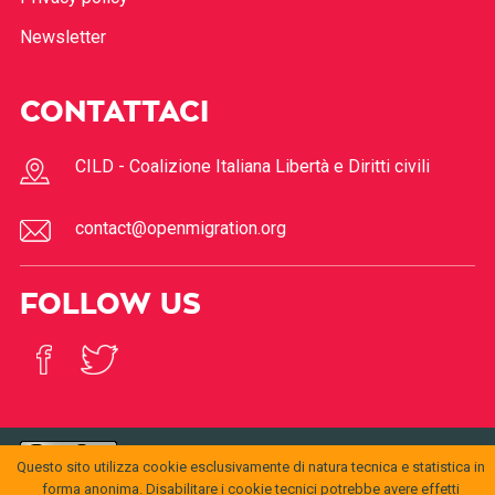
Newsletter
CONTATTACI
CILD - Coalizione Italiana Libertà e Diritti civili
contact@openmigration.org
FOLLOW US
Questo sito utilizza cookie esclusivamente di natura tecnica e statistica in
© 2017
Open
openmigration.org
by
CILD
is licensed under a
Creative
forma anonima. Disabilitare i cookie tecnici potrebbe avere effetti
Migration