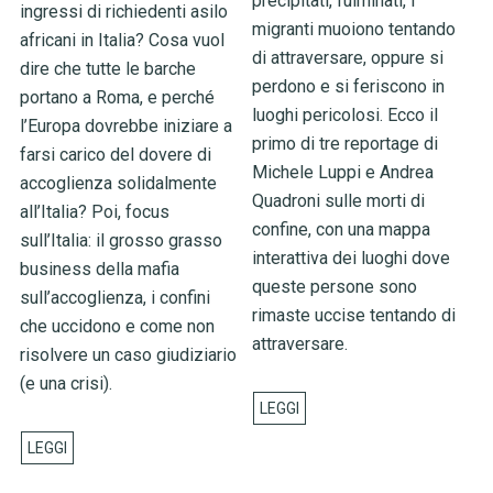
precipitati, fulminati, i
ingressi di richiedenti asilo
migranti muoiono tentando
africani in Italia? Cosa vuol
di attraversare, oppure si
dire che tutte le barche
perdono e si feriscono in
portano a Roma, e perché
luoghi pericolosi. Ecco il
l’Europa dovrebbe iniziare a
primo di tre reportage di
farsi carico del dovere di
Michele Luppi e Andrea
accoglienza solidalmente
Quadroni sulle morti di
all’Italia? Poi, focus
confine, con una mappa
sull’Italia: il grosso grasso
interattiva dei luoghi dove
business della mafia
queste persone sono
sull’accoglienza, i confini
rimaste uccise tentando di
che uccidono e come non
attraversare.
risolvere un caso giudiziario
(e una crisi).