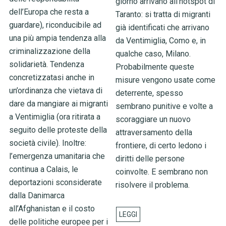
giorno arrivano all'hotspot di
dell’Europa che resta a
Taranto: si tratta di migranti
guardare), riconducibile ad
già identificati che arrivano
una più ampia tendenza alla
da Ventimiglia, Como e, in
criminalizzazione della
qualche caso, Milano.
solidarietà. Tendenza
Probabilmente queste
concretizzatasi anche in
misure vengono usate come
un’ordinanza che vietava di
deterrente, spesso
dare da mangiare ai migranti
sembrano punitive e volte a
a Ventimiglia (ora ritirata a
scoraggiare un nuovo
seguito delle proteste della
attraversamento della
società civile). Inoltre:
frontiere, di certo ledono i
l’emergenza umanitaria che
diritti delle persone
continua a Calais, le
coinvolte. E sembrano non
deportazioni sconsiderate
risolvere il problema.
dalla Danimarca
all’Afghanistan e il costo
delle politiche europee per i