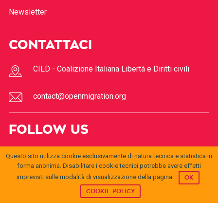
Newsletter
CONTATTACI
CILD - Coalizione Italiana Libertà e Diritti civili
contact@openmigration.org
FOLLOW US
Questo sito utilizza cookie esclusivamente di natura tecnica e statistica in
forma anonima. Disabilitare i cookie tecnici potrebbe avere effetti
imprevisti sulle modalità di visualizzazione della pagina.
OK
COOKIE POLICY
© 2017
Open
openmigration.org
by
CILD
is licensed under a
Creative
Migration
Commons Attribution 4.0 International License
.