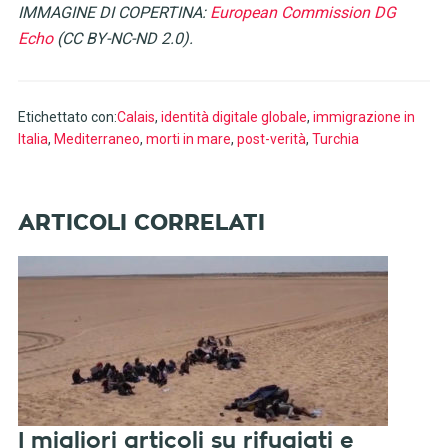
IMMAGINE DI COPERTINA:
European Commission DG
Echo
(CC BY-NC-ND 2.0).
Etichettato con:
Calais
,
identità digitale globale
,
immigrazione in
Italia
,
Mediterraneo
,
morti in mare
,
post-verità
,
Turchia
I migliori articoli su rifugiati e