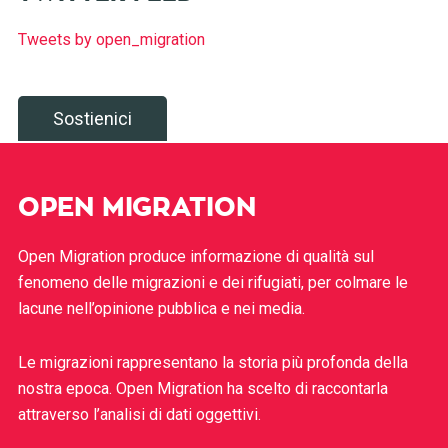
Tweets by open_migration
Sostienici
OPEN MIGRATION
Open Migration produce informazione di qualità sul
fenomeno delle migrazioni e dei rifugiati, per colmare le
lacune nell’opinione pubblica e nei media.
Le migrazioni rappresentano la storia più profonda della
nostra epoca. Open Migration ha scelto di raccontarla
attraverso l’analisi di dati oggettivi.