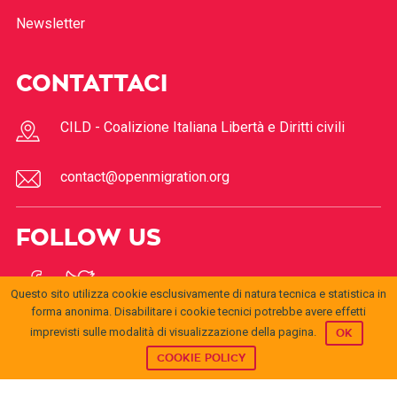
Newsletter
CONTATTACI
CILD - Coalizione Italiana Libertà e Diritti civili
contact@openmigration.org
FOLLOW US
Questo sito utilizza cookie esclusivamente di natura tecnica e statistica in
forma anonima. Disabilitare i cookie tecnici potrebbe avere effetti
imprevisti sulle modalità di visualizzazione della pagina.
OK
COOKIE POLICY
© 2017
Open
openmigration.org
by
CILD
is licensed under a
Creative
Migration
Commons Attribution 4.0 International License
.