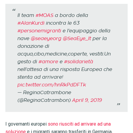
Il team
#MOAS
a bordo della
#AlanKurdi
incontra le 63
#personemigranti
e l’equipaggio della
nave
@seaeyeorg
@SeaEye_It
per la
donazione di
acqua,cibo,medicine,coperte, vestiti.Un
gesto di
#amore
e
#solidarietà
nell’attesa di una risposta Europea che
stenta ad arrivare!
pic.twitter.com/hnRkPdDFTk
— ReginaCatrambone
(@ReginaCatrambon)
April 9, 2019
I governanti europei
sono riusciti ad arrivare ad una
soluzione
e i migranti saranno trasferiti in Germania,