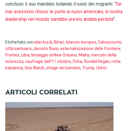
concluso il suo mandato lodando il ruolo dei migranti: “
Se
mai avessimo chiuso le porte ai nuovi americani, la nostra
leadership nel mondo sarebbe presto andata perduta
”.
Etichettato con:
alan kurdi
,
Bihać
,
bilancio europeo
,
Caloziocorte
,
città santuario
,
decreto flussi
,
esternalizzazione delle frontiere
,
Frontex
,
Libia
,
linciaggio di New Orleans
,
Malta
,
mercato della
sicurezza
,
naufragio dell’11 ottobre
,
Ocha
,
Ronald Regan
,
rotta
balcanica
,
Sea Watch
,
strage dei bambini
,
Trump
,
Unhcr