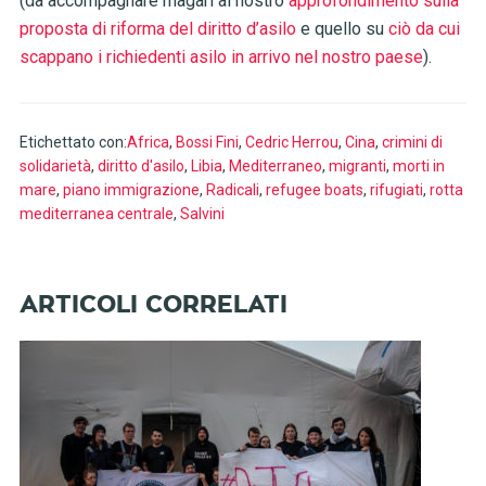
(da accompagnare magari al nostro
approfondimento sulla
proposta di riforma del diritto d’asilo
e quello su
ciò da cui
scappano i richiedenti asilo in arrivo nel nostro paese
).
Etichettato con:
Africa
,
Bossi Fini
,
Cedric Herrou
,
Cina
,
crimini di
solidarietà
,
diritto d'asilo
,
Libia
,
Mediterraneo
,
migranti
,
morti in
mare
,
piano immigrazione
,
Radicali
,
refugee boats
,
rifugiati
,
rotta
mediterranea centrale
,
Salvini