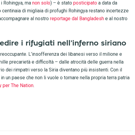
 i Rohingya, ma
non solo
) – è stato
posticipato
a data da
o centinaia di migliaia di profughi Rohingya restano incertezze
 accompagnare al nostro
reportage dal Bangladesh
e al nostro
ire i rifugiati nell’inferno siriano
preoccupante. L’insofferenza dei libanesi verso il milione e
lle precarietà e difficoltà – dalle atrocità delle guerra nella
io dei rimpatri verso la Siria diventano più insistenti. Con il
e in un paese che non li vuole o tornare nella propria terra patria
dy per The Nation
.