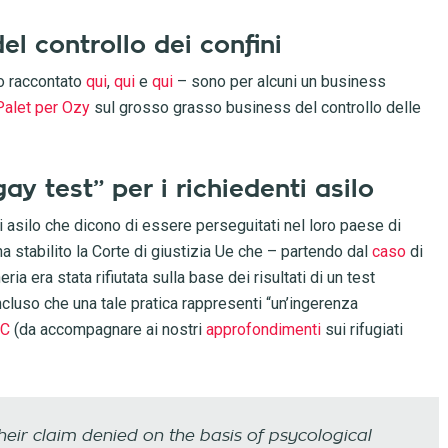
el controllo dei confini
o raccontato
qui
,
qui
e
qui
– sono per alcuni un business
 Palet per Ozy
sul grosso grasso business del controllo delle
gay test” per i richiedenti asilo
i asilo che dicono di essere perseguitati nel loro paese di
a stabilito la Corte di giustizia Ue che – partendo dal
caso
di
eria era stata rifiutata sulla base dei risultati di un test
cluso che una tale pratica rappresenti “un’ingerenza
BC
(da accompagnare ai nostri
approfondimenti
sui rifugiati
eir claim denied on the basis of psycological