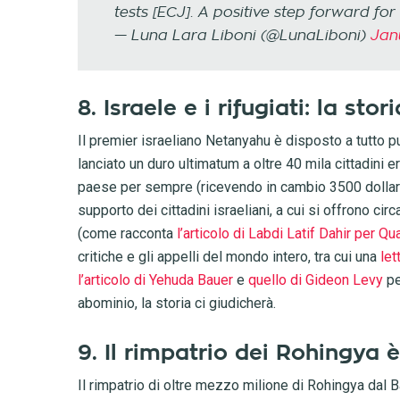
tests [ECJ]. A positive step forward for
— Luna Lara Liboni (@LunaLiboni)
Jan
8. Israele e i rifugiati: la sto
Il premier israeliano Netanyahu è disposto a tutto pur
lanciato un duro ultimatum a oltre 40 mila cittadini er
paese per sempre (ricevendo in cambio 3500 dollari) o
supporto dei cittadini israeliani, a cui si offrono cir
(come racconta
l’articolo di Labdi Latif Dahir per Qu
critiche e gli appelli del mondo intero, tra cui una
let
l’articolo di Yehuda Bauer
e
quello di Gideon Levy
pe
abominio, la storia ci giudicherà.
9. Il rimpatrio dei Rohingya 
Il rimpatrio di oltre mezzo milione di Rohingya dal 