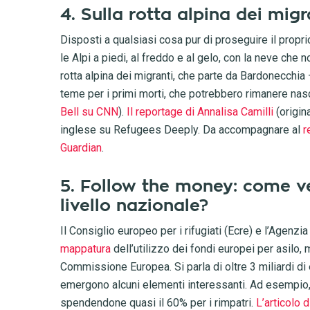
4. Sulla rotta alpina dei migr
Disposti a qualsiasi cosa pur di proseguire il propri
le Alpi a piedi, al freddo e al gelo, con la neve che
rotta alpina dei migranti, che parte da Bardonecchia 
teme per i primi morti, che potrebbero rimanere na
Bell su CNN
).
Il reportage di Annalisa Camilli
(origin
inglese su Refugees Deeply. Da accompagnare al
r
Guardian
.
5. Follow the money: come ve
livello nazionale?
Il Consiglio europeo per i rifugiati (Ecre) e l’Agenzia
mappatura
dell’utilizzo dei fondi europei per asilo
Commissione Europea. Si parla di oltre 3 miliardi d
emergono alcuni elementi interessanti. Ad esempio, c
spendendone quasi il 60% per i rimpatri.
L’articolo 