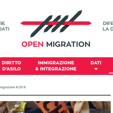
DIRITTO
IMMIGRAZIONE
DATI
D’ASILO
& INTEGRAZIONE
 immigrazione 4/2018