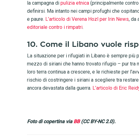
la campagna di
pulizia etnica
(principalmente contro
definirsi. Ma intanto nei campi profughi che ospitan
e paure.
L’articolo di Verena Hozl per Irin News
, da
editoriale contro i rimpatri
.
10. Come il Libano vuole risped
La situazione per i rifugiati in Libano è sempre più 
mezzo di siriani che hanno trovato rifugio – pur tra mi
loro terra continua a crescere, e le richieste per l’avv
rischio di costringere i siriani a scegliere tra restar
ancora devastata dalla guerra.
L’articolo di Eric Rei
Foto di copertina via
BB
(CC BY-NC 2.0).