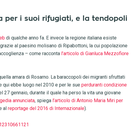
a per i suoi rifugiati, e la tendopoli
web
di qualche anno fa. E invece la regione italiana esiste
razie al paesino molisano di Ripabottoni, la cui popolazione
i accoglienza – come racconta
l’articolo di Gianluca Mezzofiore
a quella amara di Rosarno. La baraccopoli dei migranti sfruttati
 qui ebbe luogo nel 2010 e per le sue
perduranti condizione
del 27 gennaio, durante il quale ha perso la vita una giovane
agedia annunciata
, spiega
l’articolo di Antonio Maria Miri per
e al
reportage del 2016 di Internazionale
).
312310661121