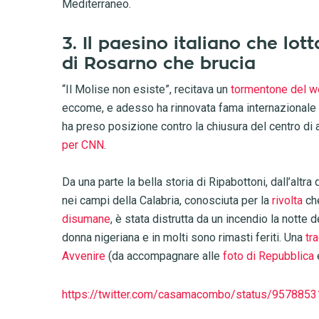
Mediterraneo.
3. Il paesino italiano che lott
di Rosarno che brucia
“Il Molise non esiste”, recitava un
tormentone del 
eccome, e adesso ha rinnovata fama internazionale g
ha preso posizione contro la chiusura del centro d
per CNN
.
Da una parte la bella storia di Ripabottoni, dall’altr
nei campi della Calabria, conosciuta per la
rivolta
che
disumane
, è stata distrutta da un incendio la notte 
donna nigeriana e in molti sono rimasti feriti. Una
tr
Avvenire
(da accompagnare alle
foto di Repubblica
https://twitter.com/casamacombo/status/957885