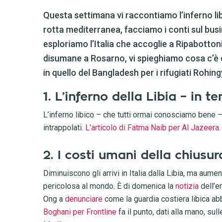
Questa settimana vi raccontiamo l’inferno libi
rotta mediterranea, facciamo i conti sul busin
esploriamo l’Italia che accoglie a Ripabotton
disumane a Rosarno, vi spieghiamo cosa c’è ch
in quello del Bangladesh per i rifugiati Rohing
1. L’inferno della Libia – in 
L’inferno libico – che tutti ormai conosciamo bene –
intrappolati.
L’articolo di Fatma Naib per Al Jazeera
.
2. I costi umani della chiusu
Diminuiscono gli arrivi in Italia dalla Libia, ma aumen
pericolosa al mondo. È di domenica la
notizia
dell’e
Ong a
denunciare
come la guardia costiera libica ab
Boghani per Frontline
fa il punto, dati alla mano, su