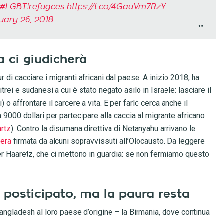
#LGBTIrefugees
https://t.co/4GauVm7RzY
uary 26, 2018
ria ci giudicherà
 di cacciare i migranti africani dal paese. A inizio 2018, ha
itrei e sudanesi a cui è stato negato asilo in Israele: lasciare il
 affrontare il carcere a vita. E per farlo cerca anche il
ca 9000 dollari per partecipare alla caccia al migrante africano
artz
). Contro la disumana direttiva di Netanyahu arrivano le
tera
firmata da alcuni sopravvissuti all’Olocausto. Da leggere
r Haaretz, che ci mettono in guardia: se non fermiamo questo
è posticipato, ma la paura resta
Bangladesh al loro paese d’origine – la Birmania, dove continua