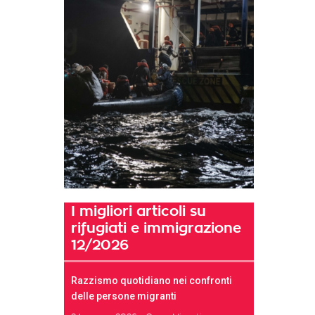
I migliori articoli su
rifugiati e immigrazione
12/2026
Razzismo quotidiano nei confronti
delle persone migranti
t