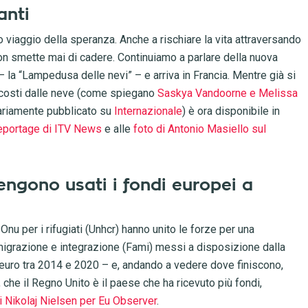
anti
o viaggio della speranza. Anche a rischiare la vita attraversando
 non smette mai di cadere. Continuiamo a parlare della nuova
– la “Lampedusa delle nevi” – e arriva in Francia. Mentre già si
scosti dalle neve (come spiegano
Saskya Vandoorne e Melissa
ariamente pubblicato su
Internazionale
) è ora disponibile in
eportage di ITV News
e alle
foto di Antonio Masiello sul
ngono usati i fondi europei a
 Onu per i rifugiati (Unhcr) hanno unito le forze per una
, migrazione e integrazione (Fami) messi a disposizione dalla
i euro tra 2014 e 2020 – e, andando a vedere dove finiscono,
he il Regno Unito è il paese che ha ricevuto più fondi,
di Nikolaj Nielsen per Eu Observer
.