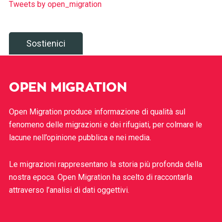
Tweets by open_migration
Sostienici
OPEN MIGRATION
Open Migration produce informazione di qualità sul
fenomeno delle migrazioni e dei rifugiati, per colmare le
lacune nell’opinione pubblica e nei media.
Le migrazioni rappresentano la storia più profonda della
nostra epoca. Open Migration ha scelto di raccontarla
attraverso l’analisi di dati oggettivi.