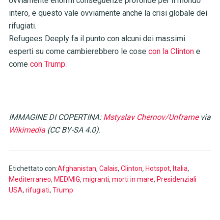
ovviamente enormi conseguenze profonde per il mondo
intero, e questo vale ovviamente anche la crisi globale dei
rifugiati.
Refugees Deeply fa il punto con alcuni dei massimi
esperti su come cambierebbero le cose
con la Clinton
e
come
con Trump
.
IMMAGINE DI COPERTINA:
Mstyslav Chernov/Unframe
via
Wikimedia
(CC BY-SA 4.0
).
Etichettato con:
Afghanistan
,
Calais
,
Clinton
,
Hotspot
,
Italia
,
Mediterraneo
,
MEDMIG
,
migranti
,
morti in mare
,
Presidenziali
USA
,
rifugiati
,
Trump