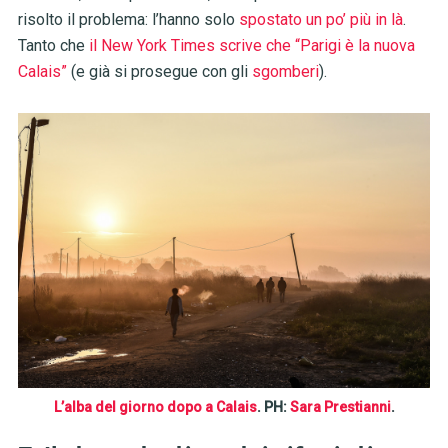
risolto il problema: l’hanno solo
spostato un po’ più in là
.
Tanto che
il New York Times scrive che “Parigi è la nuova
Calais”
(e già si prosegue con gli
sgomberi
).
L’alba del giorno dopo a Calais
. PH:
Sara Prestianni
.