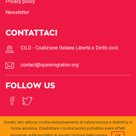
Privacy policy
Newsletter
CONTATTACI
CILD - Coalizione Italiana Libertà e Diritti civili
contact@openmigration.org
FOLLOW US
Questo sito utilizza cookie esclusivamente di natura tecnica e statistica in
forma anonima. Disabilitare i cookie tecnici potrebbe avere effetti
© 2017
Open
openmigration.org
by
CILD
is licensed under a
Creative
imprevisti sulle modalità di visualizzazione della pagina.
OK