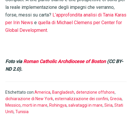
la reale implementazione degli impegni che verranno,
forse, messi su carta?
L’approfondita analisi di Tania Karas
per Irin News
e
quella di Michael Clemens per Center for
Global Development
.
Foto via
Roman Catholic Archdiocese of Boston
(CC BY-
ND 2.0).
Etichettato con:
America
,
Bangladesh
,
detenzione offshore
,
dichiarazione di New York
,
esternalizzazione dei confini
,
Grecia
,
Messico
,
morti in mare
,
Rohingya
,
salvataggi in mare
,
Siria
,
Stati
Uniti
,
Tunisia