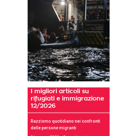
I migliori articoli su
rifugiati e immigrazione
12/2026
Razzismo quotidiano nei confronti
delle persone migranti
t