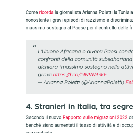
Come
ricorda
la giornalista Arianna Poletti la Tunisia 
nonostante i gravi episodi di razzismo e discriminazi
massimo sostegno al Paese per il controllo delle fr
L'Unione Africana e diversi Paesi conda
confronti della comunità subsahariana in
dichiara "massimo sostegno nelle attivit
grave.
https://t.co/BINVNil3kE
— Arianna Poletti (@AriannaPoletti)
Fe
4. Stranieri in Italia, tra s
Secondo il nuovo
Rapporto sulle migrazioni 2022
de
benché siano aumentati il tasso di attività e di occ
una costante.