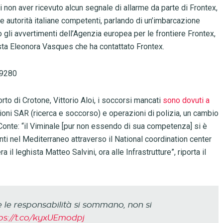
i non aver ricevuto alcun segnale di allarme da parte di Frontex,
 le autorità italiane competenti, parlando di un’imbarcazione
to gli avvertimenti dell’Agenzia europea per le frontiere Frontex,
ista Eleonora Vasques che ha contattato Frontex.
29280
rto di Crotone, Vittorio Aloi, i soccorsi mancati
sono dovuti a
ni SAR (ricerca e soccorso) e operazioni di polizia, un cambio
onte: “il Viminale [pur non essendo di sua competenza] si è
nti nel Mediterraneo attraverso il National coordination center
a il leghista Matteo Salvini, ora alle Infrastrutture”, riporta il
e le responsabilità si sommano, non si
ps://t.co/kyxUEmodpj