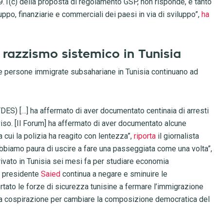
19.1(c) della proposta di regolamento GSP, non risponde, e tanto
po, finanziarie e commerciali dei paesi in via di sviluppo”,
ha
l razzismo sistemico in Tunisia
le persone immigrate subsahariane in Tunisia continuano ad
(FTDES) […] ha affermato di aver documentato centinaia di arresti
avviso. [Il Forum] ha affermato di aver documentato alcune
 a cui la polizia ha reagito con lentezza”,
riporta
il giornalista
biamo paura di uscire a fare una passeggiata come una volta”,
rivato in Tunisia sei mesi fa per studiare economia
il presidente
Saied
continua a negare e sminuire le
tato le forze di sicurezza tunisine a fermare l’immigrazione
 una cospirazione per cambiare la composizione democratica del