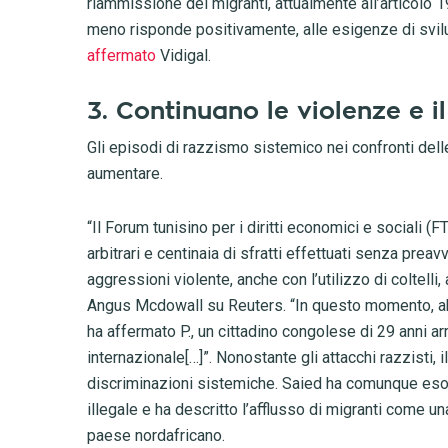
riammissione dei migranti, attualmente all’articolo 
meno risponde positivamente, alle esigenze di svilup
affermato
Vidigal.
3. Continuano le violenze e i
Gli episodi di razzismo sistemico nei confronti del
aumentare.
“Il Forum tunisino per i diritti economici e sociali 
arbitrari e centinaia di sfratti effettuati senza pre
aggressioni violente, anche con l’utilizzo di coltelli,
Angus Mcdowall su Reuters. “In questo momento, ab
ha affermato P., un cittadino congolese di 29 anni ar
internazionale[…]”. Nonostante gli attacchi razzisti, 
discriminazioni sistemiche. Saied ha comunque esor
illegale e ha descritto l’afflusso di migranti come
paese nordafricano.