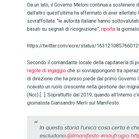
Da un lato, il Governo Meloni continua a sostenere d
dall’altro quest’ultima ha affermato di aver allertato
sovraffollata: “le autorità italiane hanno sottovaluta
basati su segnali di ricognizione”,
riporta
la giornal
https://twitter.com/ecre/status/16312108576601
Secondo il comandante locale della capitaneria di po
regole di ingaggio
che si sovrappongono tra operazio
di direzione che ha preso piede dal primo Governo C
ricavato un ruolo crescente nella gestione dei migra
(Ncc) […]. Soprattutto dal 2019, quando all’Interno c’er
giornalista Giansandro Merli sul Manifesto.
In questa storia l’unica cosa certa è ch
escludono.
@ilmanifesto
#naufragio
htt