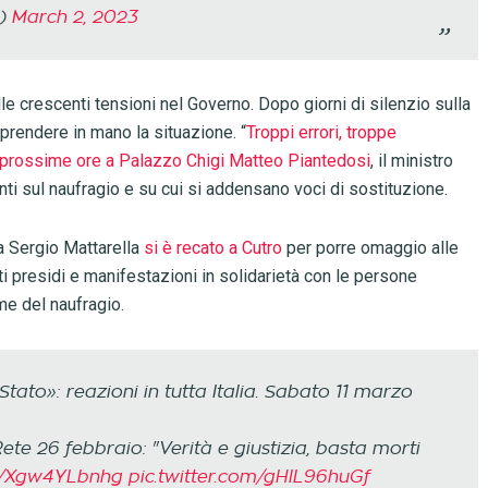
i)
March 2, 2023
le crescenti tensioni nel Governo. Dopo giorni di silenzio sulla
prendere in mano la situazione. “
Troppi errori, troppe
 prossime ore a Palazzo Chigi Matteo Piantedosi
, il ministro
nti sul naufragio e su cui si addensano voci di sostituzione.
a Sergio Mattarella
si è recato a Cutro
per porre omaggio alle
ati presidi e manifestazioni in solidarietà con le persone
ime del naufragio.
tato»: reazioni in tutta Italia. Sabato 11 marzo
Rete 26 febbraio: "Verità e giustizia, basta morti
co/Xgw4YLbnhg
pic.twitter.com/gHlL96huGf