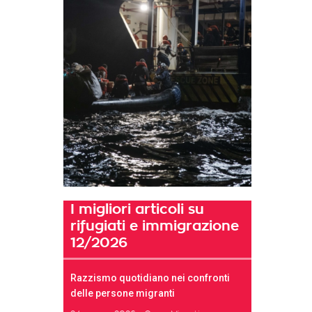
I migliori articoli su
rifugiati e immigrazione
12/2026
Razzismo quotidiano nei confronti
delle persone migranti
t